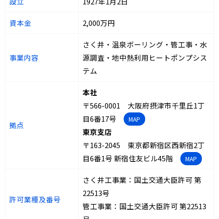
設立
1927年1月2日
資本金
2,000万円
さく井・温泉ボーリング・管工事・水
事業内容
源調査・地中熱利用ヒートポンプシス
テム
本社
〒566-0001 大阪府摂津市千里丘1丁
目6番17号
MAP
拠点
東京支店
〒163-2045 東京都新宿区西新宿2丁
目6番1号 新宿住友ビル45階
MAP
さく井工事業：国土交通大臣許可 第
22513号
許可業種及番号
管工事業：国土交通大臣許可 第22513