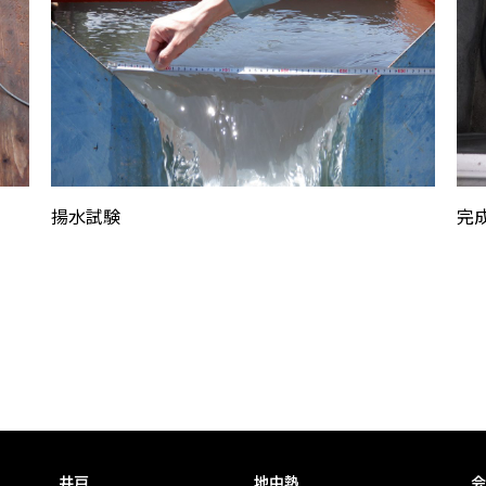
揚水試験
完
井戸
地中熱
会