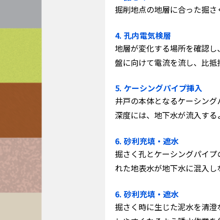
掘削地点の地層に合った掘さ
4. 孔内電気検層
地層が変化する場所を確認し
盤に向けて電流を流し、比抵
5. ケーシングパイプ挿入
井戸の本体となるケーシング
深度には、地下水が流入する
6. 砂利充填・遮水
掘さく孔とケーシングパイプ
れた地表水が地下水に混入し
6. 砂利充填・遮水
掘さく時に生じた泥水を清澄