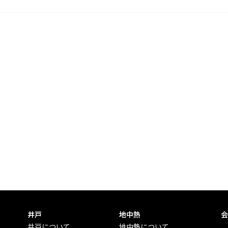
井戸
地中熱
会
井戸について
地中熱について